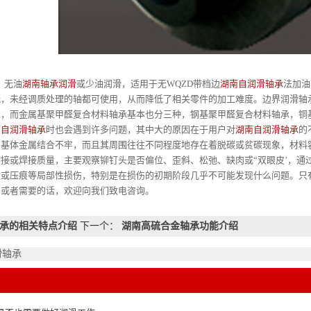
油
湖南轴承润滑
或少油润滑，适用于无WQZD带档边
湖南自润滑轴承
法加油
低，未经调质处理的轴都可使用，从而降低了相关零件的加工难度。边界润滑轴
承，而金属基聚甲醛复合材料轴承基本也分三种，钢基聚甲醛复合材料轴承，铜
南自润滑轴承
时也会遇到许多问题，其中大的原因在于用户对
湖南自润滑轴承
的
与基体金属结合不牢，而且其周围往往不同程度地存在着脱碳或贫碳现象，材料
接或焊接质量，主要观察铆钉头是否偏位、歪斜、松弛、缺肉或“双眼皮’，通
纹或压痕等局部性损伤，特别是在损伤的初期阶段几乎不可能发现什么问题。只
问或者需要的话，欢迎向我们致电咨询。
承的相关特点介绍
下一个：
湖南高硫合金轴承功能介绍
滑轴承