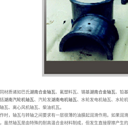
同材质诸如巴氏
湖南合金轴瓦
、氟塑料瓦、锡基
湖南合金轴瓦
、铅基
括
湖南汽轮机轴瓦
、汽轮发
湖南电机轴瓦
、水轮发电机轴瓦、水轮
轴瓦、离心风机轴瓦、柴油机瓦。
作时，轴瓦与转轴之间要求有一层很薄的油膜起润滑作用。如果润
，虽然轴瓦是由特殊的耐高温合金材料制成，但发生直接摩擦产生