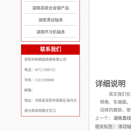
湖南高硫合金钢产品
湖南滑动轴承
湖南环冷机轴承
联系我们
安阳市和顺高硫钢有限公司
电话：0372-5360722
手机：13213299889
详细说明
邮箱：
其实我们在对
地址：河南省安阳市高新区海河大
倒角、车端面。
动体的磨损，使
道与商颂西路交叉口
上一个：
湖南直线
相关标签： 滑动